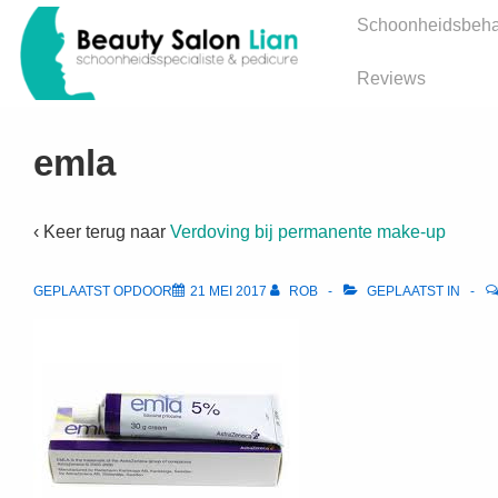
↓
Hoofd
Schoonheidsbeha
Doorgaan
navigatie
naar
Reviews
hoofdinhoud
emla
‹ Keer terug naar
Verdoving bij permanente make-up
GEPLAATST OPDOOR
21 MEI 2017
ROB
GEPLAATST IN