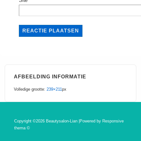
Site
AFBEELDING INFORMATIE
Volledige grootte:
239×211
px
Copyright ©2026 Beautysalon-Lian |Powered by
Responsive
thema
©