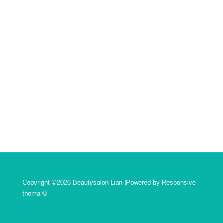
Copyright ©2026 Beautysalon-Lian |Powered by
Responsive
thema
©