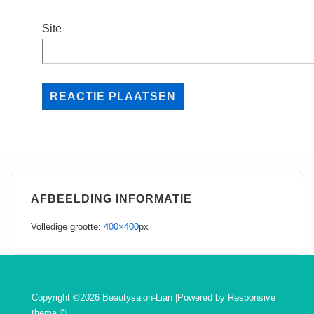
Site
AFBEELDING INFORMATIE
Volledige grootte:
400×400
px
Copyright ©2026 Beautysalon-Lian |Powered by
Responsive
thema
©