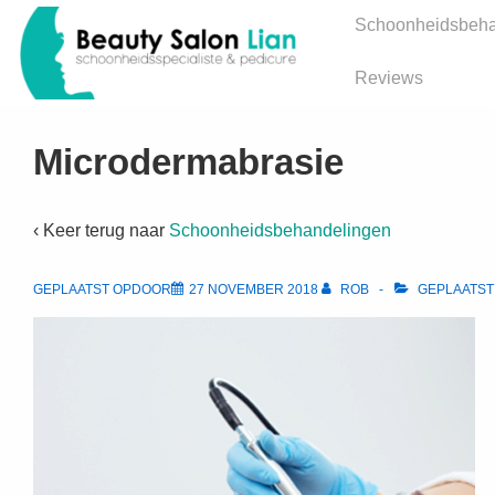
↓
Hoofd
Schoonheidsbeha
Doorgaan
navigatie
naar
Reviews
hoofdinhoud
Microdermabrasie
‹ Keer terug naar
Schoonheidsbehandelingen
GEPLAATST OPDOOR
27 NOVEMBER 2018
ROB
GEPLAATST