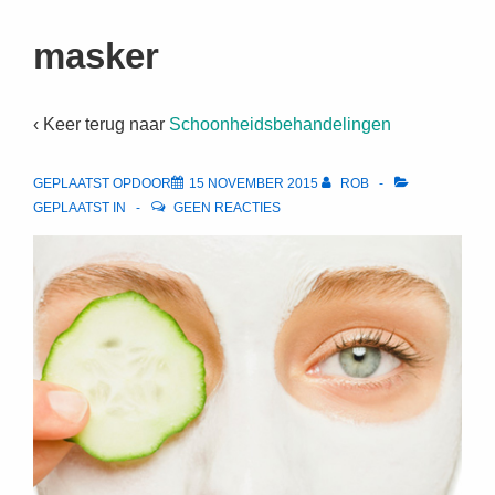
↓
Doorgaan
masker
naar
hoofdinhoud
‹ Keer terug naar
Schoonheidsbehandelingen
GEPLAATST OPDOOR
15 NOVEMBER 2015
ROB
GEPLAATST IN
GEEN REACTIES