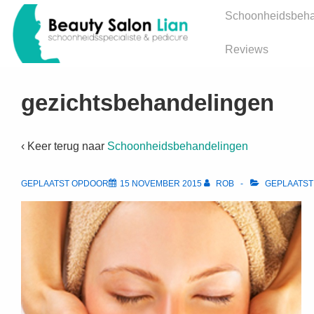
↓
Hoofd
Schoonheidsbeha
Doorgaan
navigatie
naar
Reviews
hoofdinhoud
gezichtsbehandelingen
‹ Keer terug naar
Schoonheidsbehandelingen
GEPLAATST OPDOOR
15 NOVEMBER 2015
ROB
GEPLAATST