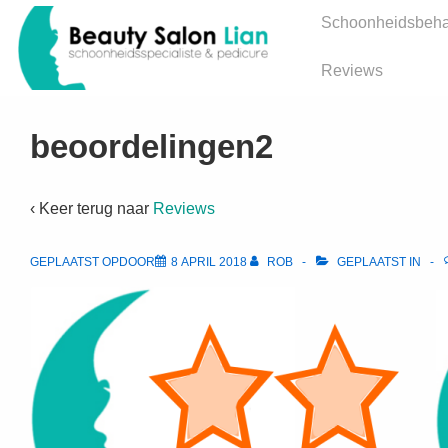
↓
Hoofd
Schoonheidsbeha
Doorgaan
navigatie
naar
Reviews
hoofdinhoud
beoordelingen2
‹ Keer terug naar
Reviews
GEPLAATST OPDOOR
8 APRIL 2018
ROB
GEPLAATST IN