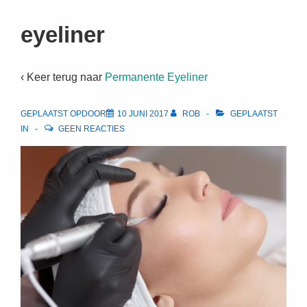
↓
Doorgaan
eyeliner
naar
hoofdinhoud
‹ Keer terug naar
Permanente Eyeliner
GEPLAATST OPDOOR
10 JUNI 2017
ROB
GEPLAATST
IN
GEEN REACTIES