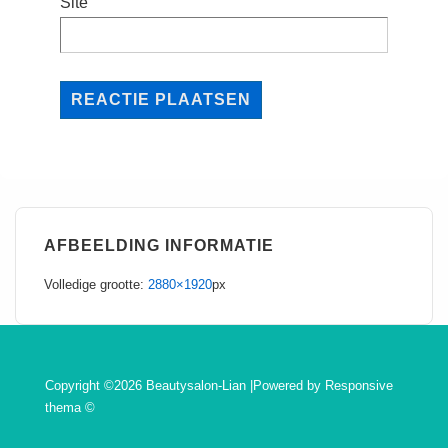
Site
AFBEELDING INFORMATIE
Volledige grootte:
2880×1920
px
Copyright ©2026 Beautysalon-Lian |Powered by
Responsive
thema
©