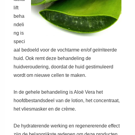
lift
beha
ndeli
ng is
speci
aal bedoeld voor de vochtarme en/of geïrriteerde
huid. Ook remt deze behandeling de
huidveroudering, doordat de huid gestimuleerd
wordt om nieuwe cellen te maken.
In de gehele behandeling is Aloë Vera het
hoofdbestandsdeel van de lotion, het concentraat,
het vliesmasker en de crème.
De hydraterende werking en regenererende effect
zijn de belangrijkste redenen om deze producten