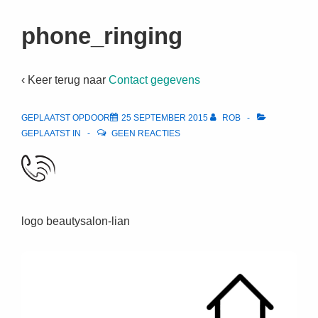
↓
Doorgaan
phone_ringing
naar
hoofdinhoud
‹ Keer terug naar
Contact gegevens
GEPLAATST OPDOOR
25 SEPTEMBER 2015
ROB
GEPLAATST IN
GEEN REACTIES
logo beautysalon-lian