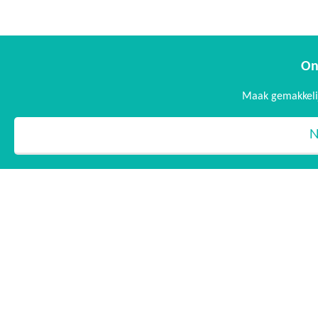
On
Maak gemakkelij
N